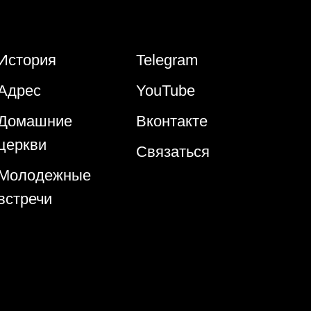
История
Telegram
Адрес
YouTube
Домаш
ние
Вконтакте
церкви
Связаться
Молодежн
ые
встречи